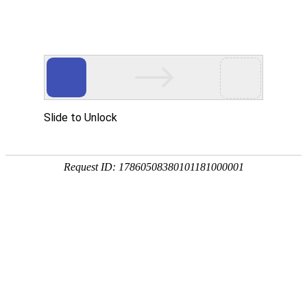
绻侀珨
EN
鑲
＄エ
淇℃
伅