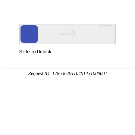
繁體
EN
采购
物流招投标
经销商招募
可按照筛选框，选中筛选条件，快速查看内容